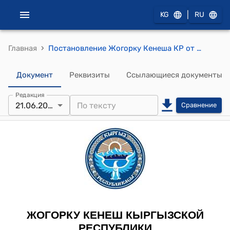
|
KG
RU
›
Главная
Постановление Жогорку Кенеша КР от 21 июня 2007 года № 1908-III "О принятии Закона Кыргызской Республики "О ратификации Соглашения о третьем транше реструктуризации долга между Правительством Кыргызской Республики, представленным Национальным банком Кыргызской Республики, и Экспортно-Кредитным банком Турции во исполнение протокола Парижского клуба кредиторов от 7 марта 2002 года о консолидации долга Кыргызской Республики, подписанного 1 февраля 2005 года в городе Анкара"
Документ
Реквизиты
Ссылающиеся документы
Редакция
21.06.2007
Сравнение