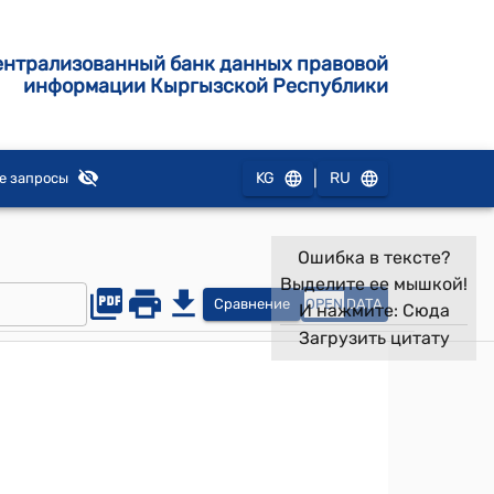
ентрализованный банк данных правовой
информации Кыргызской Республики
|
KG
RU
е запросы
Ошибка в тексте?
Выделите ее мышкой!
Сравнение
OPEN
DATA
И нажмите:
Сюда
Загрузить цитату