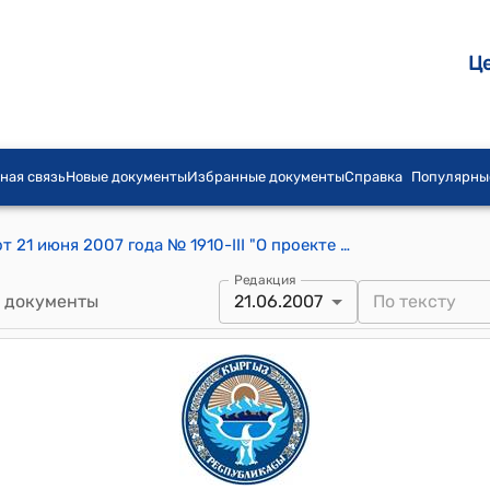
Ц
ная связь
Новые документы
Избранные документы
Справка
Популярны
Постановление Жогорку Кенеша КР от 21 июня 2007 года № 1910-III "О проекте Закона Кыргызской Республики "О ратификации Соглашения между Правительством Кыргызской Республики и Правительством Турецкой Республики о взаимных поездках граждан, подписанного 5 сентября 2006 года в городе Анкара"
Редакция
 документы
21.06.2007