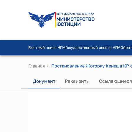
КЫРГЫЗСКАЯ РЕСПУБЛИКА
МИНИСТЕРСТВО
ЮСТИЦИИ
Быстрый поиск НПА
Государственный реестр НПА
Обрат
›
Главная
Документ
Реквизиты
Ссылающиеся