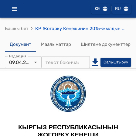
|
KG
RU
›
Башкы бет
КР Жогорку Кеңешинин 2015-жылдын 9-апрелиндеги № 4966-V "Кыргыз Республикасынын Президентин жана Кыргыз Республикасынын Жогорку Кеңешинин депутаттарын шайлоо жөнүндө" Кыргыз Республикасынын конституциялык Мыйзамына өзгөртүүлөрдү жана толуктоолорду киргизүү тууралуу" Кыргыз Республикасынын конституциялык Мыйзамын кабыл алуу жөнүндө" токтому
Документ
Маалыматтар
Шилтеме документтер
Редакция
09.04.2015
Салыштыруу