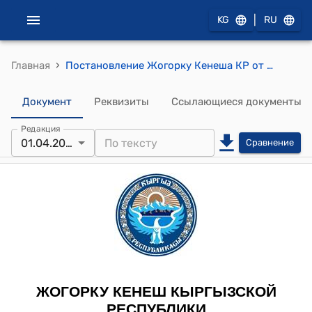
|
KG
RU
›
Главная
Постановление Жогорку Кенеша КР от 1 апреля 2015 года № 4939-V "О состоянии рукописного фонда Института языка и литературы имени Ч.Айтматова и Ботанического сада имени Э.З.Гареева Национальной академии наук Кыргызской Республики"
Документ
Реквизиты
Ссылающиеся документы
Редакция
01.04.2015
Сравнение