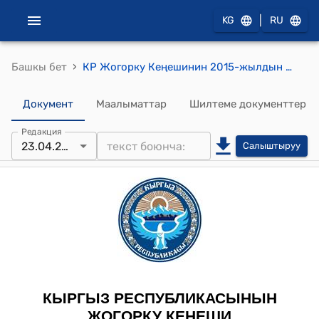
|
KG
RU
›
Башкы бет
КР Жогорку Кеңешинин 2015-жылдын 23-апрелиндеги № 4999-V "Кыргыз Республикасынын Жогорку Кеңешинин Регламент жөнүндө" Кыргыз Республикасынын Мыйзамына толуктоолорду жана өзгөртүү киргизүү тууралуу" Кыргыз Республикасынын Мынзамын кабыл алуу жөнүндө" токтому
Документ
Маалыматтар
Шилтеме документтер
Редакция
23.04.2015
Салыштыруу