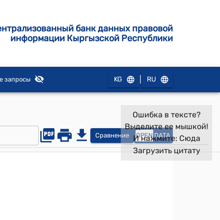
ентрализованный банк данных правовой
информации Кыргызской Республики
|
KG
RU
е запросы
Ошибка в тексте?
Выделите ее мышкой!
Сравнение
OPEN
DATA
И нажмите:
Сюда
Загрузить цитату