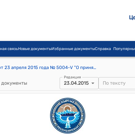
Ц
ная связь
Новые документы
Избранные документы
Справка
Популярны
Постановление Жогорку Кенеша КР от 23 апреля 2015 года № 5004-V "О принятии в первом чтении проекта Закона Кыргызской Республики "О внесении изменений и дополнений в Кодекс Кыргызской Республики об административной ответственности"
Редакция
 документы
23.04.2015