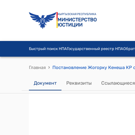
КЫРГЫЗСКАЯ РЕСПУБЛИКА
МИНИСТЕРСТВО
ЮСТИЦИИ
Быстрый поиск НПА
Государственный реестр НПА
Обрат
›
Главная
Документ
Реквизиты
Ссылающиеся