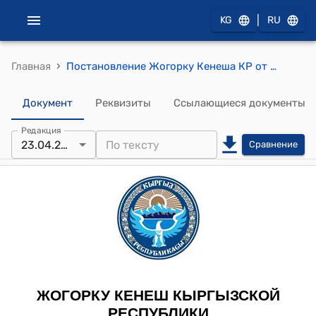
|
KG
RU
›
Главная
Постановление Жогорку Кенеша КР от 23 апреля 2015 года № 5010-V "О принятии в первом чтении проекта Закона Кыргызской Республики "О внесении изменений в Закон Кыргызской Республики "О республиканском бюджете Кыргызской Республики на 2014 год и прогнозе на 2015-2016 годы"
Документ
Реквизиты
Ссылающиеся документы
Редакция
23.04.2015
Сравнение