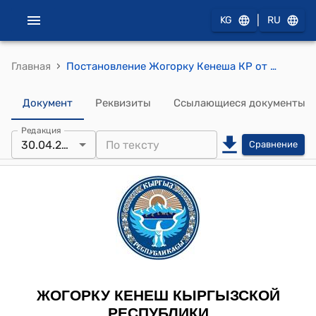
|
KG
RU
›
Главная
Постановление Жогорку Кенеша КР от 30 апреля 2015 года № 5024-V "О принятии в первом чтении проекта Закона Кыргызской Республики "О ратификации Соглашения между Правительством Кыргызской Республики и Правительством Государства Катар о взаимном поощрении и защите инвестиций, подписанного 8 декабря 2014 года в городе Доха"
Документ
Реквизиты
Ссылающиеся документы
Редакция
30.04.2015
Сравнение