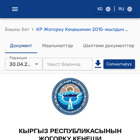
|
KG
RU
›
Башкы бет
КР Жогорку Кеңешинин 2015-жылдын 30-апрелиндеги № 5033-V "2014-жылдын 26-декабрында Бишкек шаарында кол коюлган Кыргыз Республикасы менен Азия өнүктүрүү банкынын ортосундагы "Токтогул ГЭСин реаблитациялоо II фаза" долбоору боюнча каржылоо жөнүндө макулдашууну ратификациялоо тууралуу" Кыргыз Республикасынын Мыйзамын кабыл алуу жөнүндө" токтому
Документ
Маалыматтар
Шилтеме документтер
Редакция
30.04.2015
Салыштыруу