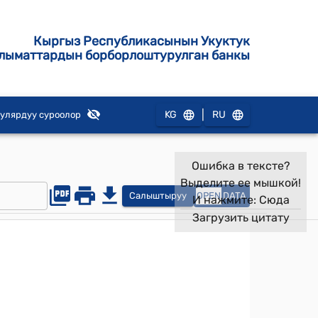
Кыргыз Республикасынын Укуктук
лыматтардын борборлоштурулган банкы
|
KG
RU
улярдуу суроолор
Ошибка в тексте?
Выделите ее мышкой!
Салыштыруу
OPEN
DATA
И нажмите:
Сюда
Загрузить цитату