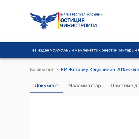
КЫРГЫЗ РЕСПУБЛИКАСЫНЫН
ЮСТИЦИЯ
МИНИСТРЛИГИ
Тез издөө ЧУА
ЧУАнын мамлекеттик реестри
Кайтарым
›
Башкы бет
Документ
Маалыматтар
Шилтеме д