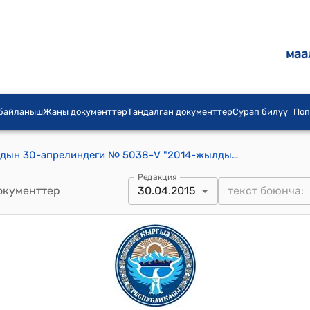
маа
 байланыш
Жаңы документтер
Тандалган документтер
Сурап билүү
Поп
КР Жогорку Кеңешинин 2015-жылдын 30-апрелиндеги № 5038-V "2014-жылдын 11-ноябрында Ашхабад шаарында кол коюлган Кыргыз Республикасынын жана Түркмөнстандын ортосундагы Достук, өз ара түшүнүшүү жана кызматташуу жөнүндө келишимди ратификациялоо тууралуу" Кыргыз Республикасынын Мыйзамынын долбоорун биринчи окууда кабыл алуу жөнүндө" токтому
Редакция
окументтер
30.04.2015