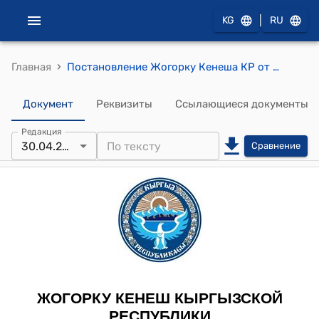
|
KG
RU
›
Главная
Постановление Жогорку Кенеша КР от 30 апреля 2015 года № 5039-V "О принятии во втором чтении проекта Закона Кыргызской Республики "О ратификации Договора о дружбе, взаимопонимании и сотрудничестве между Кыргызской Республикой и Туркменистаном, подписанного 11 ноября 2014 года в городе Ашхабад"
Документ
Реквизиты
Ссылающиеся документы
Редакция
30.04.2015
Сравнение