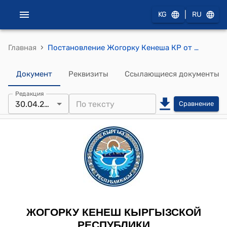
|
KG
RU
›
Главная
Постановление Жогорку Кенеша КР от 30 апреля 2015 года № 5042-V "О принятии во втором чтении проекта Закона Кыргызской Республики "О ратификации Соглашения между Правительством Кыргызской Республики и Правительством Государства Катар об освобождении владельцев дипломатических и специальных паспортов от визовых требований, подписанного 8 декабря 2014 года в городе Доха"
Документ
Реквизиты
Ссылающиеся документы
Редакция
30.04.2015
Сравнение