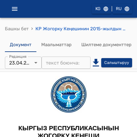
|
KG
RU
›
Башкы бет
КР Жогорку Кеңешинин 2015-жылдын 23-апрелиндеги № 4998-V "2014-жыл үчүн Кыргыз Республикасынын Өкмөтүнүн иши жөнүндө Кыргыз Республикасынын Премьер-министринин отчёту тууралуу" токтому
Документ
Маалыматтар
Шилтеме документтер
Редакция
23.04.2015
Салыштыруу