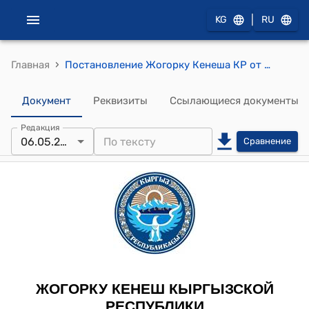
|
KG
RU
›
Главная
Постановление Жогорку Кенеша КР от 6 мая 2015 года № 5069-V "О принятии во втором чтении проекта Закона Кыргызской Республики "О внесении дополнения в Земельный кодекс Кыргызской Республики"
Документ
Реквизиты
Ссылающиеся документы
Редакция
06.05.2015
Сравнение