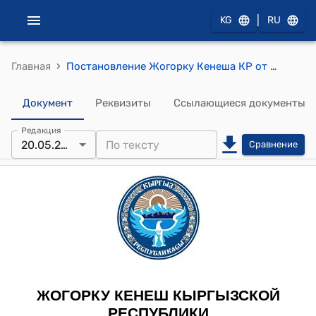
|
KG
RU
›
Главная
Постановление Жогорку Кенеша КР от 20 мая 2015 года № 5087-V "О принятии во втором чтении проекта Закона Кыргызской Республики "О внесении изменений в Закон Кыргызской Республики "О правовой охране топологий интегральных микросхем"
Документ
Реквизиты
Ссылающиеся документы
Редакция
20.05.2015
Сравнение