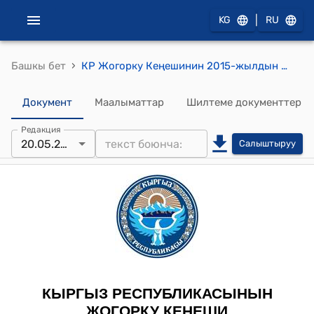
|
KG
RU
›
Башкы бет
КР Жогорку Кеңешинин 2015-жылдын 20-майындагы № 5085-V "Кыргыз Республикасынын айрым мыйзам актыларына өзгөртүүлөрдү жана толуктоолорду киргизүү жөнүндө" (Кыргыз Республикасынын Жер кодексине, "Айыл чарба багытындагы жерлерди башкаруу жөнүндө" Кыргыз Республикасынын Мыйзамына) Кыргыз Республикасынын Мыйзамынын долбоорун экинчи окууда кабыл алуу тууралуу" токтому
Документ
Маалыматтар
Шилтеме документтер
Редакция
20.05.2015
Салыштыруу