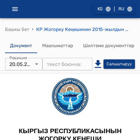
|
KG
RU
›
Башкы бет
КР Жогорку Кеңешинин 2015-жылдын 20-майындагы № 5108-V "Кыргыз Республикасынын Администрациялык жоопкерчилик жөнүндө кодексине өзгөртүү киргизүү тууралуу" Кыргыз Республикасынын Мыйзамынын долбоорун биринчи окууда кабыл алуу жөнүндө" токтому
Документ
Маалыматтар
Шилтеме документтер
Редакция
20.05.2015
Салыштыруу