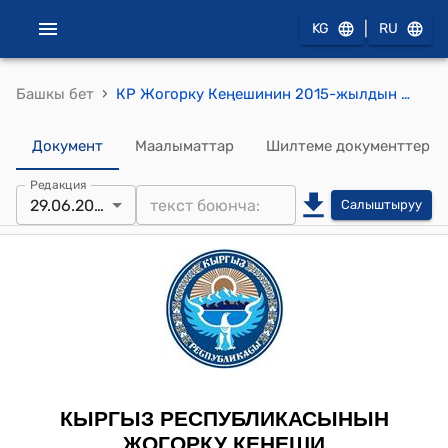
|
KG
RU
›
Башкы бет
КР Жогорку Кеңешинин 2015-жылдын 29-июнундагы № 5408-V "2015-2017-жылдарга Кыргыз Республикасындагы мамлекеттик менчикти менчиктештирүү программасын бекитүү жөнүндө" токтому
Документ
Маалыматтар
Шилтеме документтер
Редакция
29.06.2015
Салыштыруу