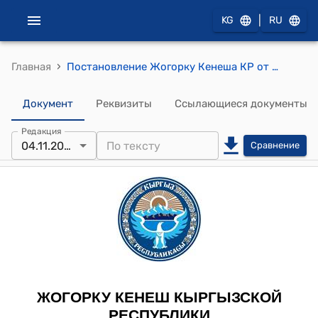
|
KG
RU
›
Главная
Постановление Жогорку Кенеша КР от 4 ноября 2015 года № 9-VI "Об освобождении Нурматова Кубанычбека Советовича от должности аудитора Счетной палаты Кыргызской Республики"
Документ
Реквизиты
Ссылающиеся документы
Редакция
04.11.2015
Сравнение