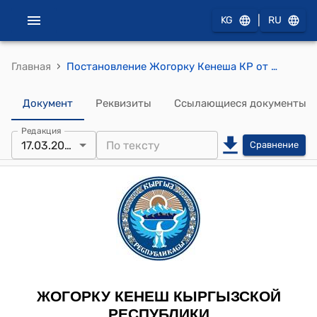
|
KG
RU
›
Главная
Постановление Жогорку Кенеша КР от 21 января 2016 года № 221-VI "О создании временной депутатской комиссии Жогорку Кенеша Кыргызской Республики по изучению расходов на проект строительства Верхне-Нарынского каскада гидроэлектростанций"
Документ
Реквизиты
Ссылающиеся документы
Редакция
17.03.2016
Сравнение