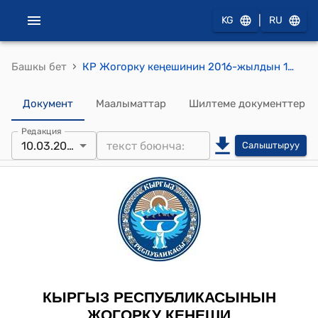
|
KG
RU
›
Башкы бет
КР Жогорку кеңешинин 2016-жылдын 10-мартындагы № 363-VI "2013-жылдын 11-сентябрында Бишкек шаарында кол коюлган 2013-жылдын 30-декабрында № 229 Кыргыз Республикасынын Мыйзамы менен ратификацияланган Кыргыз Республикасынын Өкмөтү менен Кытай Эл Республикасынын Өкмөтүнүн ортосундагы "Кыргызстан - Кытай" газ өткөргүчүн курууда жана пайдаланууда кызматташтык жөнүндө Макулдашууда каралган атайын салыкты бөлүштүрүү жөнүндө" Кыргыз Республикасынын Мыйзамын кабыл алуу тууралуу" токтому
Документ
Маалыматтар
Шилтеме документтер
Редакция
10.03.2016
Салыштыруу