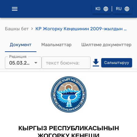
|
KG
RU
›
Башкы бет
КР Жогорку Кеңешинин 2009-жылдын 5-мартындагы № 992-IV ""Кыргыз Республикасынын Жогорку Кеңешинин Регламенти жөнүндө" Кыргыз Республикасынын Мыйзамына өзгөртүү жана толуктоо киргизүү тууралу" Кыргыз Республикасынын Мыйзамын кабыл алуу жөнүндө" токтому
Документ
Маалыматтар
Шилтеме документтер
Редакция
05.03.2009
Салыштыруу