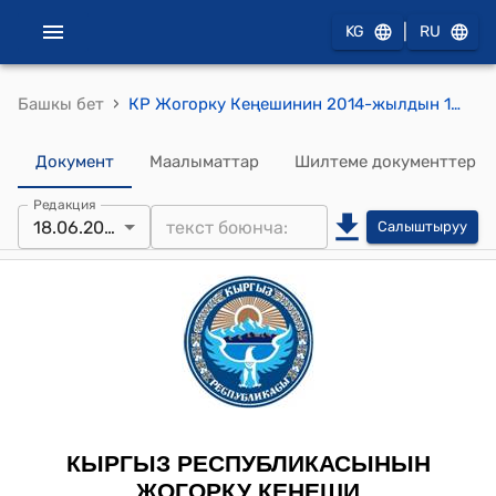
|
KG
RU
›
Башкы бет
КР Жогорку Кеңешинин 2014-жылдын 18-июнундагы № 4176-V ""2014-жылдын 8-январында Бишкек шаарында кол коюлган Кыргыз Республикасынын Өкмөтү менен Сауд Арабиясы Королдугунун Өкмөтүнүн ортосундагы Сауд Арабиясы Королдугунун Кыргыз Республикасындагы Элчилигинин объекттерин куруу үчүн жер участогун берүү шарттары жөнүндө макулдашууну жана Кыргыз Республикасынын Өкмөтү менен Сауд Арабиясы Королдугунун Өкмөтүнүн ортосундагы Элчинин дипломатиялык миссиясынын жана резиденциясынын имараттарын куруу үчүн жерди пайдалануу укугу жөнүндө (өз ара келишүүчүлүк принциби) макулдашууну ратификациялоо тууралуу" Кыргыз Республикасынын Мыйзамын кабыл алуу жөнүндө" токтому
Документ
Маалыматтар
Шилтеме документтер
Редакция
18.06.2014
Салыштыруу