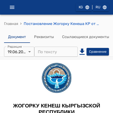
|
KG
RU
›
Главная
Постановление Жогорку Кенеша КР от 19 июня 2014 года № 4202-V "О принятии в первом чтении проекта Закона Кыргызской Республики "О внесении изменений и дополнений в некоторые законодательные акты Кыргызской Республики" (в конституционный Закон Кыргызской Республики "О выборах Президента Кыргызской Республики и депутатов Жогорку Кенеша Кыргызской Республики" и законы Кыргызской Республики "О статусе депутата Жогорку Кенеша Кыргызской Республики", "О выборах депутатов местных кенешей", "О местном самоуправлении", "О местной государственной администрации", "О государственной службе", "О муниципальной службе" и "О гражданстве Кыргызской Республики")"
Документ
Реквизиты
Ссылающиеся документы
Редакция
19.06.2014
Сравнение