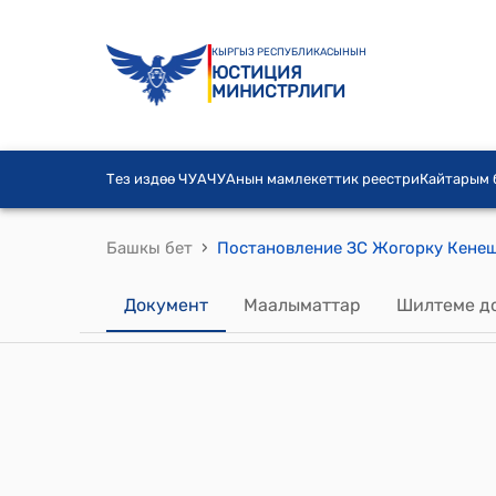
КЫРГЫЗ РЕСПУБЛИКАСЫНЫН
ЮСТИЦИЯ
МИНИСТРЛИГИ
Тез издөө ЧУА
ЧУАнын мамлекеттик реестри
Кайтарым
›
Башкы бет
Документ
Маалыматтар
Шилтеме д