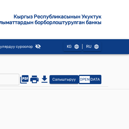
Кыргыз Республикасынын Укуктук
лыматтардын борборлоштурулган банкы
|
KG
RU
улярдуу суроолор
Салыштыруу
OPEN
DATA