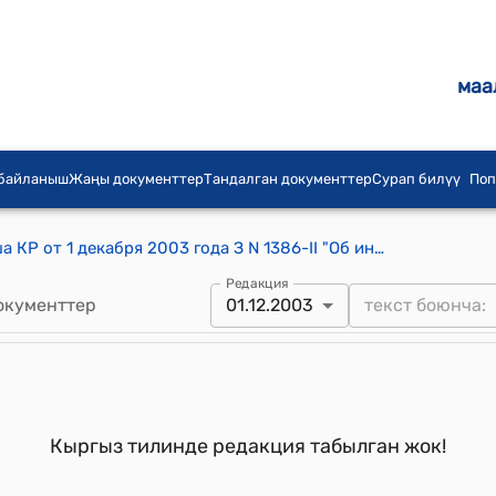
маа
 байланыш
Жаңы документтер
Тандалган документтер
Сурап билүү
Поп
Постановление ЗС Жогорку Кенеша КР от 1 декабря 2003 года З N 1386-II "Об информации Правительства Кыргызской Республики о ходе подготовки к отопительному сезону 2003-2004 годов и топливно-энергетическом обеспечении населения"
Редакция
окументтер
01.12.2003
Кыргыз тилинде редакция табылган жок!