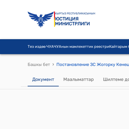
КЫРГЫЗ РЕСПУБЛИКАСЫНЫН
ЮСТИЦИЯ
МИНИСТРЛИГИ
Тез издөө ЧУА
ЧУАнын мамлекеттик реестри
Кайтарым
›
Башкы бет
Документ
Маалыматтар
Шилтеме д