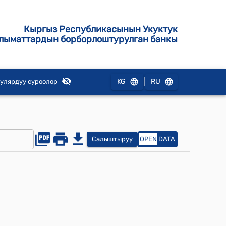
Кыргыз Республикасынын Укуктук
лыматтардын борборлоштурулган банкы
|
KG
RU
улярдуу суроолор
Салыштыруу
OPEN
DATA