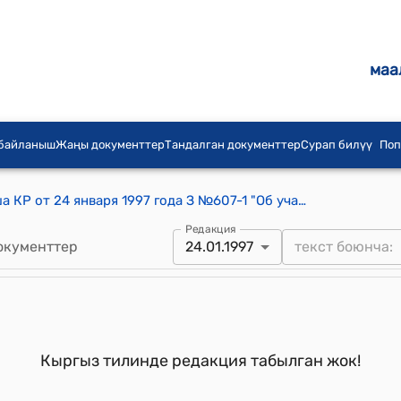
маа
 байланыш
Жаңы документтер
Тандалган документтер
Сурап билүү
Поп
Постановление ЗС Жогорку Кенеша КР от 24 января 1997 года З №607-1 "Об участии в работе Специальной Межпарламентской конференции в городе Дели"
Редакция
окументтер
24.01.1997
Кыргыз тилинде редакция табылган жок!