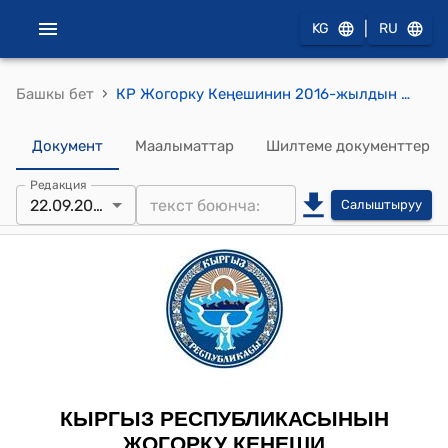
|
KG
RU
›
Башкы бет
КР Жогорку Кеңешинин 2016-жылдын 22-сентябрындагы № 919-VI "Кыргыз Республикасындагы гарантиялык фонддор жөнүндө" Кыргыз Республикасынын Мыйзамына өзгөртүүлөрдү киргизүү тууралуу" Кыргыз Республикасынын Мыйзамын кабыл алуу жөнүндө" токтому
Документ
Маалыматтар
Шилтеме документтер
Редакция
22.09.2016
Салыштыруу