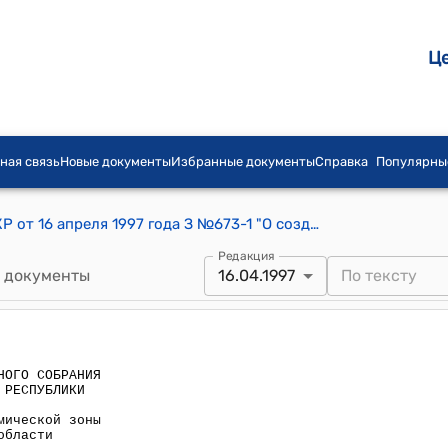
Ц
ная связь
Новые документы
Избранные документы
Справка
Популярны
Постановление ЗС Жогорку Кенеша КР от 16 апреля 1997 года З №673-1 "О создании свободной экономической зоны "Маймак" в Таласской области"
Редакция
 документы
16.04.1997