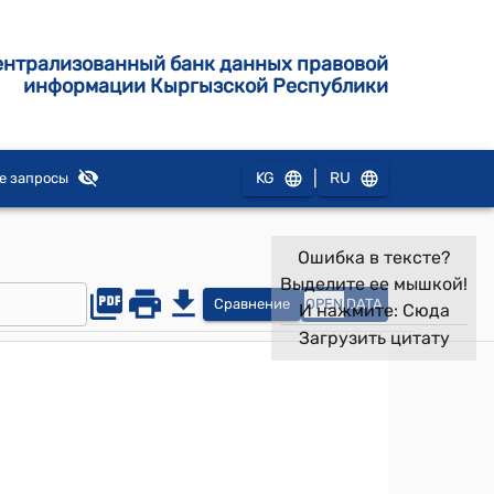
ентрализованный банк данных правовой
информации Кыргызской Республики
|
KG
RU
е запросы
Ошибка в тексте?
Выделите ее мышкой!
Сравнение
OPEN
DATA
И нажмите:
Сюда
Загрузить цитату