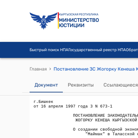
КЫРГЫЗСКАЯ РЕСПУБЛИКА
МИНИСТЕРСТВО
ЮСТИЦИИ
Быстрый поиск НПА
Государственный реестр НПА
Обрат
›
Главная
Документ
Реквизиты
Ссылающиеся