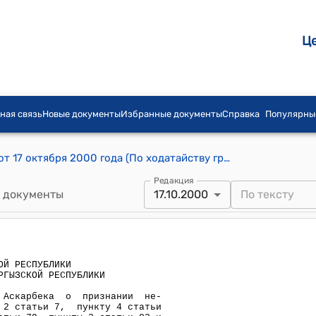
Ц
ная связь
Новые документы
Избранные документы
Справка
Популярны
Решение Конституционного суда КР от 17 октября 2000 года (По ходатайству гражданина Сайназарова А. о признании неконституционной и несоответствующей п.2 ст.7, п.4 ст.15, п.2 ст.38, п.п. 1 и 2 ст.79, п.2 ст.83 и ст.88 Конституции КР правоприменительной практики, установленной определением судебной коллегии по гражданским делам Верховного суда КР от 24.06.1998 года по делу по иску Сайназарова А. к Министерству транспорта и связи КР о восстановлении на работе и взыскании заработной платы
Редакция
 документы
17.10.2000