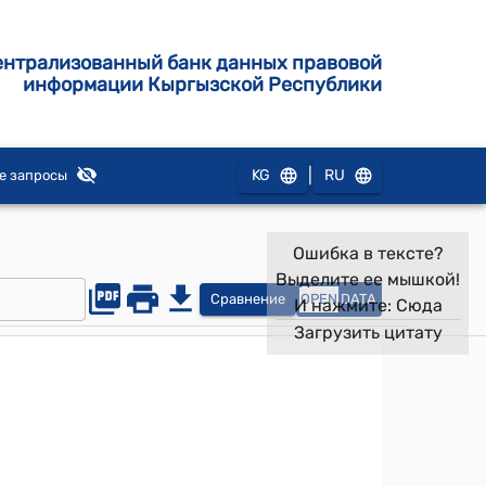
ентрализованный банк данных правовой
информации Кыргызской Республики
|
KG
RU
е запросы
Ошибка в тексте?
Выделите ее мышкой!
Сравнение
OPEN
DATA
И нажмите:
Сюда
Загрузить цитату