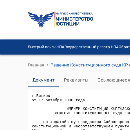
КЫРГЫЗСКАЯ РЕСПУБЛИКА
МИНИСТЕРСТВО
ЮСТИЦИИ
Быстрый поиск НПА
Государственный реестр НПА
Обрат
›
Главная
Документ
Реквизиты
Ссылающиеся