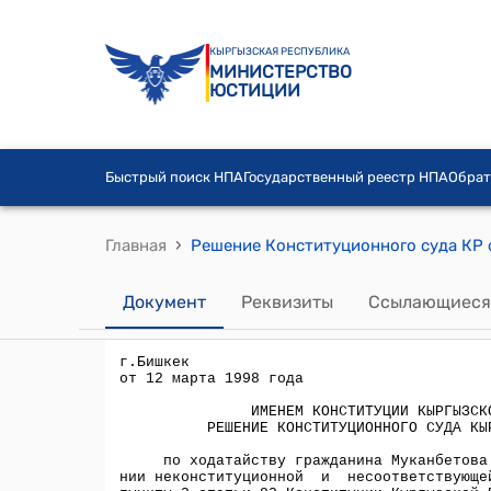
КЫРГЫЗСКАЯ РЕСПУБЛИКА
МИНИСТЕРСТВО
ЮСТИЦИИ
Быстрый поиск НПА
Государственный реестр НПА
Обрат
›
Главная
Документ
Реквизиты
Ссылающиеся