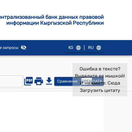
ентрализованный банк данных правовой
информации Кыргызской Республики
|
KG
RU
е запросы
Ошибка в тексте?
Выделите ее мышкой!
Сравнение
OPEN
DATA
И нажмите:
Сюда
Загрузить цитату