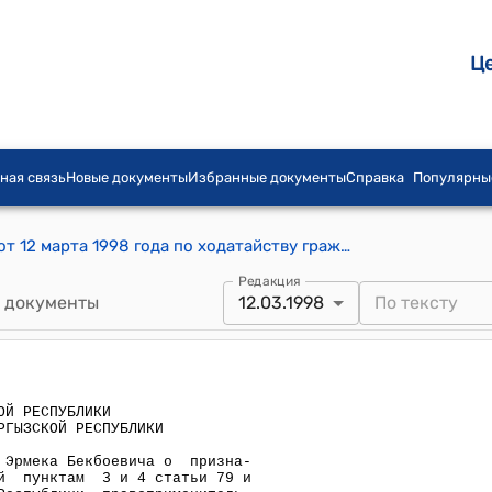
Ц
ная связь
Новые документы
Избранные документы
Справка
Популярны
Решение Конституционного суда КР от 12 марта 1998 года по ходатайству гражданина Муканбетова Эрмека Бекбоевича о признании неконституционной и несоответствующей пунктам 3 и 4 статьи 79 и пункту 2 статьи 83 Конституции Кыргызской Республики правоприменительной практики Верховного суда Кыргызской Республики, установленной постановлением Президиума Верховного суда Кыргызской Республики от 17 октября 1996 года
Редакция
 документы
12.03.1998