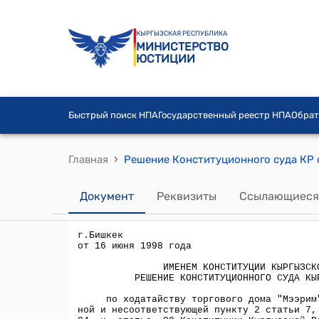
КЫРГЫЗСКАЯ РЕСПУБЛИКА
МИНИСТЕРСТВО
ЮСТИЦИИ
Быстрый поиск НПА
Государственный реестр НПА
Обрат
›
Главная
Документ
Реквизиты
Ссылающиеся