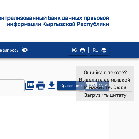
ентрализованный банк данных правовой
информации Кыргызской Республики
|
KG
RU
е запросы
Ошибка в тексте?
Выделите ее мышкой!
Сравнение
OPEN
DATA
И нажмите:
Сюда
Загрузить цитату