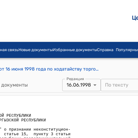
Ц
ная связь
Новые документы
Избранные документы
Справка
Популярны
Решение Конституционного суда КР от 16 июня 1998 года по ходатайству торгового дома "Мээрим" о признании неконституционной и несоответствующей пункту 2 статьи 7, статье 15, пункту 3 статьи 84 и статье 88 Конституции Кыргызской Республики правоприменительной практики, установленной решением Высшего Арбитражного суда Кыргызской Республики от 4 марта 1997 года и постановлением кассационной инстанции Высшего Арбитражного суда Кыргызской Республики от 27 мая 1997 года
Редакция
 документы
16.06.1998