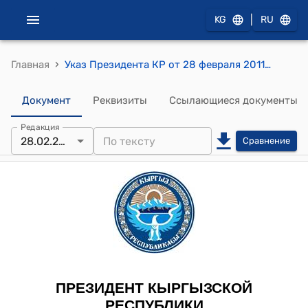
|
KG
RU
›
Главная
Указ Президента КР от 28 февраля 2011 года № 53 "Об образовании Национального организационного комитета по подготовке и проведению Года Курманжан Датки и 20-летнего юбилея независимости Кыргызской Республики"
Документ
Реквизиты
Ссылающиеся документы
Редакция
28.02.2011
Сравнение