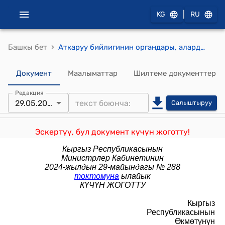
|
KG
RU
›
Башкы бет
Аткаруу бийлигинин органдары, алардын түзүмдүк бөлүнүштөрү жана ведомстволук мекемелери тарабынан жеке жана юридикалык жактарга берилүүчү мамлекеттик кызмат көрсөтүүлөрдүн Стандарттары. V бөлүм. Маалымат берүү тармагында. (Кыргыз Республикасынын Өкмөтүнүн 2014-жылдын 3-июнундагы № 303 токтомуна)
Документ
Маалыматтар
Шилтеме документтер
Редакция
29.05.2024
Салыштыруу
Эскертүү, бул документ күчүн жоготту!