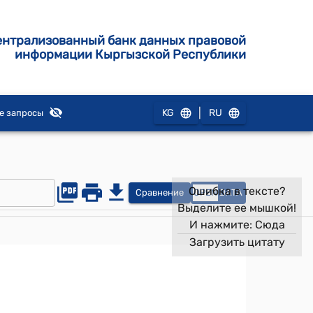
ентрализованный банк данных правовой
информации Кыргызской Республики
|
KG
RU
е запросы
Ошибка в тексте?
Сравнение
OPEN
DATA
Выделите ее мышкой!
И нажмите:
Сюда
Загрузить цитату