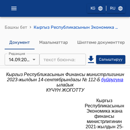
|
KG
RU
›
Башкы бет
Кыргыз Республикасынын Экономика жана финансы министрлигинин 2021 жылдын 25 августундагы №80 буйругу менен бекитилген "Кыргыз Республикасындагы Ички аудиттин СТАНДАРТТАРЫ"
Документ
Маалыматтар
Шилтеме документтер
Редакция
14.09.2023
Салыштыруу