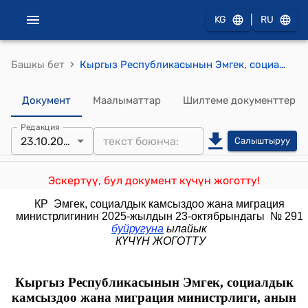
|
KG
RU
›
Башкы бет
Кыргыз Республикасынын Эмгек, социалдык камсыздоо жана миграция министрлиги, анын түзүмдүк бөлүнүштөрү жана ведомстволук мекемелери тарабынан жеке жана юридикалык жактарга берилүүчү мамлекеттик кызмат көрсөтүүлөрдүн Cтандарттары IV – Бөлүм. Изилдөө, талдоо, баалоо жана экспертиза тармагында
Документ
Маалыматтар
Шилтеме документтер
Редакция
23.10.2025
Салыштыруу
Эскертүү, бул документ күчүн жоготту!