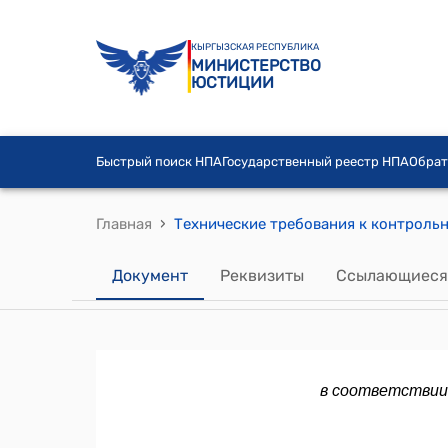
КЫРГЫЗСКАЯ РЕСПУБЛИКА
МИНИСТЕРСТВО
ЮСТИЦИИ
Быстрый поиск НПА
Государственный реестр НПА
Обрат
›
Главная
Документ
Реквизиты
Ссылающиеся