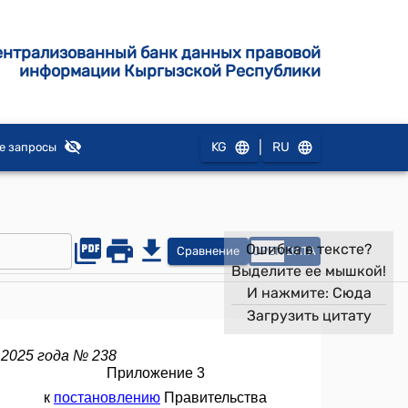
ентрализованный банк данных правовой
информации Кыргызской Республики
|
KG
RU
е запросы
Ошибка в тексте?
Сравнение
OPEN
DATA
Выделите ее мышкой!
И нажмите:
Сюда
Загрузить цитату