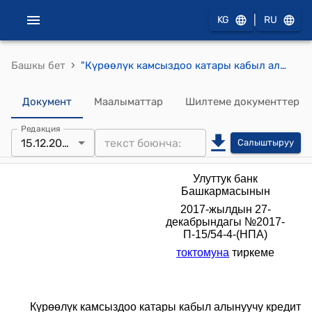
|
KG
RU
›
Башкы бет
"Күрөөлүк камсыздоо катары кабыл алынуучу кредит портфелин алууга карата минималдуу талаптар" (Улуттук банк Башкармасынын 2017-жылдын 27-декабрындагы №2017-П-15/54-4-(НПА) токтому менен бекитилди)
Документ
Маалыматтар
Шилтеме документтер
Редакция
15.12.2021
Салыштыруу