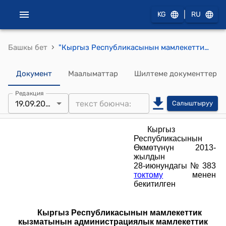
|
KG
RU
›
Башкы бет
"Кыргыз Республикасынын мамлекеттик кызматынын администрациялык мамлекеттик кызмат орундарынын топторуна" ТИПТҮҮ КВАЛИФИКАЦИЯЛЫК ТАЛАПТАР (Кыргыз Республикасынын Өкмөтүнүн 2013-жылдын 28-июнундагы № 383 токтому менен бекитилген)
Документ
Маалыматтар
Шилтеме документтер
Редакция
19.09.2014
Салыштыруу