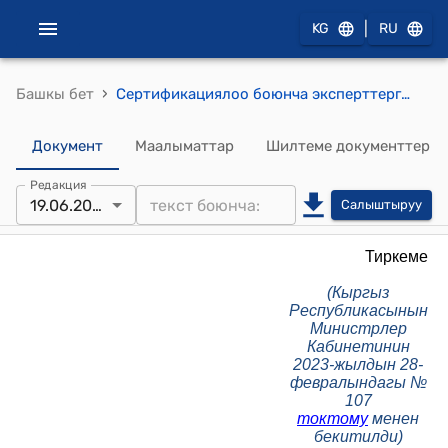
|
KG
RU
›
Башкы бет
Сертификациялоо боюнча эксперттерге (эксперт-аудиторлорго), сертификациялоо боюнча эксперттердин (эксперт-аудиторлордун) компетенттүүлүгүн ырастоочу органга талаптар, алардын компетенттүүлүгүн ырастоо, сертификациялоо боюнча эксперттердин (эксперт-аудиторлордун) бирдиктүү реестрин түзүү жана жүргүзүү (Кыргыз Республикасынын Министрлер Кабинетинин 2023-жылдын 28 февралындагы № 107 токтому менен бекитилди) тартиби
Документ
Маалыматтар
Шилтеме документтер
Редакция
19.06.2025
Салыштыруу