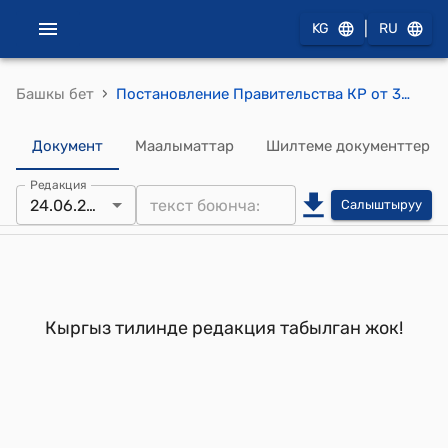
|
KG
RU
›
Башкы бет
Постановление Правительства КР от 30 апреля 2004 года №320 "Об утверждении Положения о фонде развития и материального обеспечения Государственного агентства информационных ресурсов и технологий при Правительстве Кыргызской Республики"
Документ
Маалыматтар
Шилтеме документтер
Редакция
24.06.2022
Салыштыруу
Кыргыз тилинде редакция табылган жок!