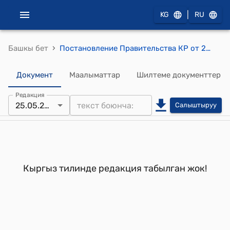
|
KG
RU
›
Башкы бет
Постановление Правительства КР от 25 мая 2004 года N 380 "Об утверждении Положения об упрощенном порядке приобретения гражданства Кыргызстан Республики гражданами Республики Таджикистан"
Документ
Маалыматтар
Шилтеме документтер
Редакция
25.05.2004
Салыштыруу
Кыргыз тилинде редакция табылган жок!