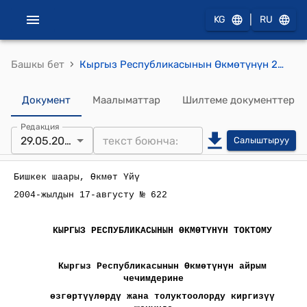
|
KG
RU
›
Башкы бет
Кыргыз Республикасынын Өкмөтүнүн 2004-жылдын 17-августундагы № 622 "Кыргыз Республикасынын Өкмөтүнүн айрым чечимдерине өзгөртүүлөрдү жана толуктоолорду киргизүү жөнүндө" токтому
Документ
Маалыматтар
Шилтеме документтер
Редакция
29.05.2024
Салыштыруу