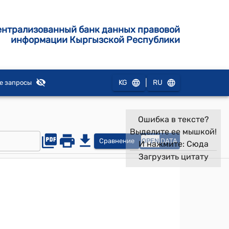
ентрализованный банк данных правовой
информации Кыргызской Республики
|
KG
RU
е запросы
Ошибка в тексте?
Выделите ее мышкой!
Сравнение
OPEN
DATA
И нажмите:
Сюда
Загрузить цитату