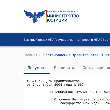
КЫРГЫЗСКАЯ РЕСПУБЛИКА
МИНИСТЕРСТВО
ЮСТИЦИИ
Быстрый поиск НПА
Государственный реестр НПА
Обрат
›
Главная
Документ
Реквизиты
Ссылающиеся