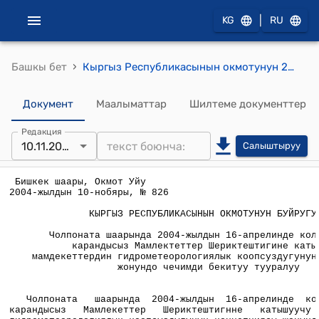
|
KG
RU
›
Башкы бет
Кыргыз Республикасынын окмотунун 2004-жылдын 10-ноябрынын, № 826 "Чолпоната шаарында 2004-жылдын 16-апрелинде кол коюлган Коз карандысыз Мамлектеттер Шериктештигине катышуучу мамдекеттердин гидрометеорологиялык коопсуздугунун концепциясы жонундо чечимди бекитуу тууралуу" токтому
Документ
Маалыматтар
Шилтеме документтер
Редакция
10.11.2004
Салыштыруу