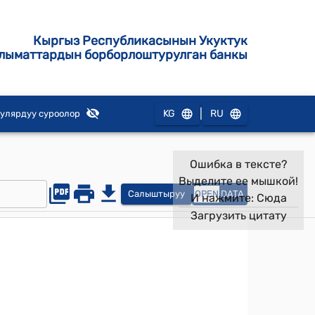
Кыргыз Республикасынын Укуктук
лыматтардын борборлоштурулган банкы
|
KG
RU
улярдуу суроолор
Ошибка в тексте?
Выделите ее мышкой!
Салыштыруу
OPEN
DATA
И нажмите:
Сюда
Загрузить цитату