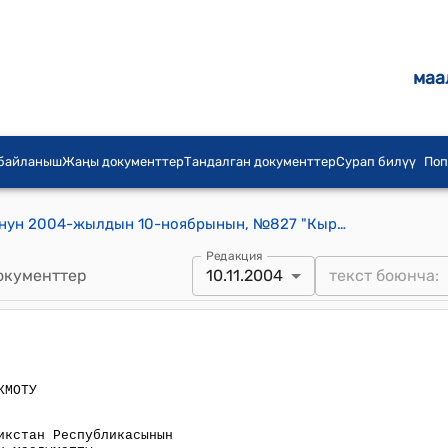
маа
 байланыш
Жаңы документтер
Тандалган документтер
Сурап билүү
Поп
Кыргыз Республикасынын Окмотунун 2004-жылдын 10-ноябрынын, №827 "Кыргыз Республикасынын Окмоту менен Тажикистан Республикасынын Окмотунун ортосундагы Жашырын маалыматты оз ара коргоо жонундо 2004-жылдын 26-майында Дуйшомбу шаарында кол коюлган макулдашууну ратификациялоо тууралуу" Кыргыз Республикасынын Мыйзамынын долбоору жонундо токтому
Редакция
окументтер
10.11.2004