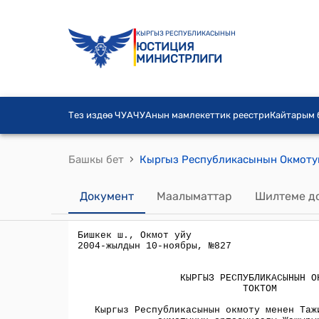
КЫРГЫЗ РЕСПУБЛИКАСЫНЫН
ЮСТИЦИЯ
МИНИСТРЛИГИ
Тез издөө ЧУА
ЧУАнын мамлекеттик реестри
Кайтарым
›
Башкы бет
Документ
Маалыматтар
Шилтеме д