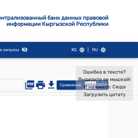
ентрализованный банк данных правовой
информации Кыргызской Республики
|
KG
RU
е запросы
Ошибка в тексте?
Выделите ее мышкой!
Сравнение
OPEN
DATA
И нажмите:
Сюда
Загрузить цитату