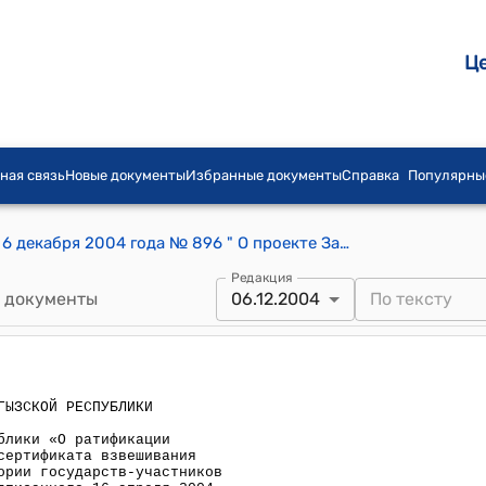
Ц
ная связь
Новые документы
Избранные документы
Справка
Популярны
Постановление Правительства КР от 6 декабря 2004 года № 896 " О проекте Закона Кыргызской Республики «О ратификации Соглашения о введении международного сертификата взвешивания грузовых транспортных средств на территории государств-участников Содружества Независимых Государств, подписанного 16 апреля 2004 года в городе Чолпон-Ата»
Редакция
 документы
06.12.2004