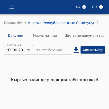
|
KG
RU
›
Башкы бет
Кыргыз Республикасынын Окмотунун 2004-жылдын 11-декабрынын, №911 " «Кыргыз Республикасынын бажылык аймагына импорттоодо КНС толоодон бошотулуучу технологиялык жабдуунун жана окуу куралдарынын, илимий басылмалардын жана мектептик шаймандардын базалык тизмесин бекитуу жонундо» Кыргыз Республикасынын Окмотунун 2004-жылдын 27-майындагы № 391 токтомуна озгортуу жана толуктоо киргизуу тууралуу" токтому
Документ
Маалыматтар
Шилтеме документтер
Редакция
13.06.2006
Салыштыруу
Кыргыз тилинде редакция табылган жок!