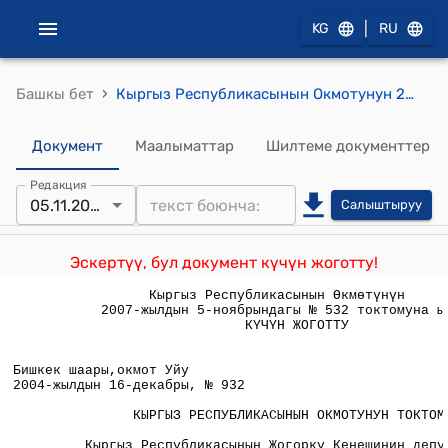
|
KG
RU
›
Башкы бет
Кыргыз Республикасынын Окмотунун 2004-жылдын 16-декабрынын № 932 токтмоу "Кыргыз Республикасынын Жогорку Кенешинин депутаттарын шайлоону уюштуруучулук жана материалдык-техникалык камсыздоо боюнча чаралар жонундо"
Документ
Маалыматтар
Шилтеме документтер
Редакция
05.11.2007
Салыштыруу
Эскертүү, бул документ күчүн жоготту!