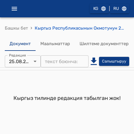
|
KG
RU
›
Башкы бет
Кыргыз Республикасынын Окмотунун 2004-жылдын 18-декабрынын, № 939 " «Кыргыз Республикасыныи Нарын облусунун Нарын районундагы Минбулак айыл кенешинин Куйбышев айылын Ташдобо айылы деп озгортуп атоо жонундо» Кыргыз Республикасынын Мыйзамынын долбоору тууралуу" токтому
Документ
Маалыматтар
Шилтеме документтер
Редакция
25.08.2006
Салыштыруу
Кыргыз тилинде редакция табылган жок!